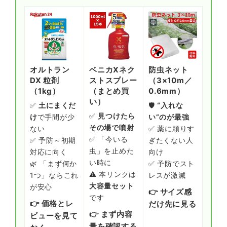
オルトラン
ベニカXネク
防虫ネット
DX 粒剤
ストスプレー
（3×10m／
（1kg）
（まとめ買
0.6mm）
い）
✅
土にまくだ
🛡
“入れな
✅
見つけたら
け
で手間が少
い”のが最強
その場で噴射
ない
✅ 薬に頼りす
✅ 「今いる
✅ 予防～初期
ぎたくない人
虫」を止めた
対応に向く
向け
い時に
🌿 「まず何か
✅ 予防でスト
⚠️ 本リンクは
1つ」ならこれ
レスが激減
大容量セット
が安心
👉 サイズ感
です
👉 価格とレ
だけ先に見る
👉 まず内容
ビューを見て
量を確認する