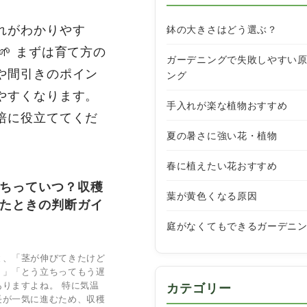
れがわかりやす
鉢の大きさはどう選ぶ？
 まずは育て方の
ガーデニングで失敗しやすい
や間引きのポイン
ング
やすくなります。
手入れが楽な植物おすすめ
培に役立ててくだ
夏の暑さに強い花・植物
春に植えたい花おすすめ
ちっていつ？収穫
葉が黄色くなる原因
たときの判断ガイ
庭がなくてもできるガーデニ
と、「茎が伸びてきたけど
？」「とう立ちってもう遅
りますよね。 特に気温
カテゴリー
長が一気に進むため、収穫