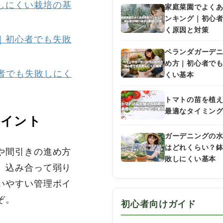
敗しにくい栽培の基
家庭菜園でよく
ンキング｜初心
く原因と対策
法｜初心者でも失敗
ベランダガーデ
め方｜初心者で
心者でも失敗しにく
くい基本
トマトの苗を植
最適なタイミン
ポイント
ガーデニングの
はどれくらい？
や間引きの進め方
敗しにくい基本
、込み合って弱り
いやすい管理ポイ
ぞ。
初心者向けガイド