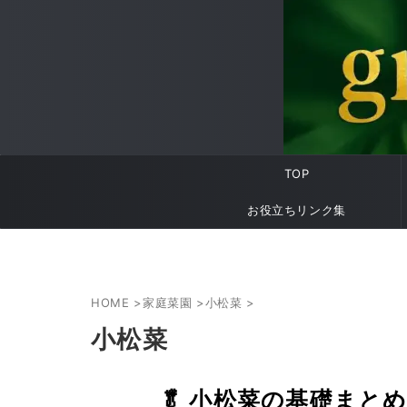
TOP
お役立ちリンク集
HOME
>
家庭菜園
>
小松菜
>
小松菜
🥬 小松菜の基礎まと