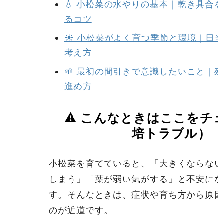
💧 小松菜の水やりの基本｜乾き具
るコツ
☀️ 小松菜がよく育つ季節と環境｜
考え方
🌱 最初の間引きで意識したいこと
進め方
⚠️ こんなときはここを
培トラブル）
小松菜を育てていると、「大きくならな
しまう」「葉が弱い気がする」と不安に
す。そんなときは、症状や育ち方から原
のが近道です。