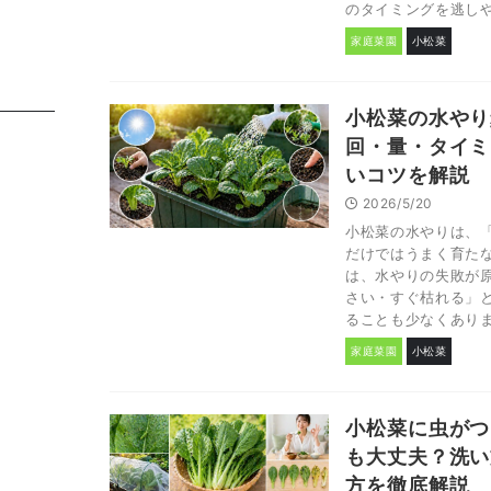
のタイミングを逃しやす
家庭菜園
小松菜
小松菜の水やり
回・量・タイミ
いコツを解説
2026/5/20
小松菜の水やりは、
だけではうまく育たな
は、水やりの失敗が
さい・すぐ枯れる」
ることも少なくありませ
家庭菜園
小松菜
小松菜に虫がつ
も大丈夫？洗い
方を徹底解説