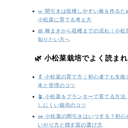
🥗 間引きは収穫しやすい株を作る
小松菜に育てる考え方
📅 種まきから収穫までの流れ｜小
知りたい方へ
🌿 小松菜栽培でよく読ま
🥬 小松菜の育て方｜初心者でも失
本と管理のコツ
🪴 小松菜をプランターで育てる方
しにくい栽培のコツ
✂️ 小松菜の間引きはいつする？初
いやり方と残す苗の選び方