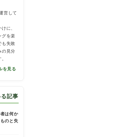
」を運営して
かけに、
ングを楽
でも失敗
みの見分
す。
ルを見る
いる記事
心者は何か
なものと失
方