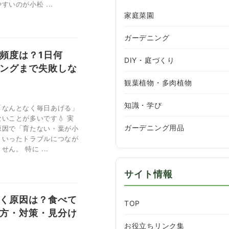
いのが小松 ...
家庭菜園
ガーデニング
頻度は？1日何
DIY・庭づくり
ングまで失敗しな
観葉植物・多肉植物
知識・学び
「なんとなく毎日あげる」
いことが多いです💧 実
ガーデニング用品
原因で「育たない・葉が小
といったトラブルにつなが
ん。 特に ...
サイト情報
く原因は？食べて
TOP
方・対策・見分け
お役立ちリンク集