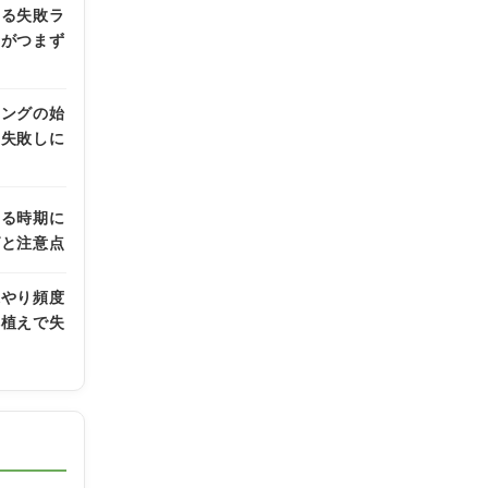
ある失敗ラ
者がつまず
ニングの始
も失敗しに
える時期に
グと注意点
水やり頻度
鉢植えで失