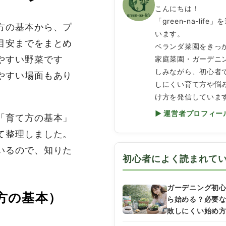
こんにちは！
「green-na-life
方の基本から、プ
います。
目安までをまとめ
ベランダ菜園をきっ
やすい野菜です
家庭菜園・ガーデニ
しみながら、初心者
やすい場面もあり
しにくい育て方や悩
け方を発信していま
▶ 運営者プロフィー
「育て方の基本」
て整理しました。
いるので、知りた
初心者によく読まれて
ガーデニング初
て方の基本）
ら始める？必要
敗しにくい始め