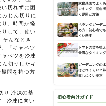
家庭菜園でよく
使い切れずに困
ンキング｜初心
く原因と対策
にみじん切りに
なり、時間が経
ベランダガーデ
め方｜初心者で
たりして、使い
くい基本
。そんなとき
が、「キャベツ
トマトの苗を植
最適なタイミン
キャベツを冷凍
じん切りしたキ
ガーデニングの
はどれくらい？
た疑問を持つ方
敗しにくい基本
切り 冷凍の基
初心者向けガイド
す。冷凍に向い