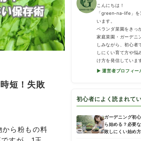
こんにちは！
「green-na-life
います。
ベランダ菜園をきっ
家庭菜園・ガーデニ
しみながら、初心者
しにくい育て方や悩
け方を発信していま
▶ 運営者プロフィー
時短！失敗
初心者によく読まれて
ガーデニング初
ら始める？必要
物から粉もの料
敗しにくい始め
ですが、1玉