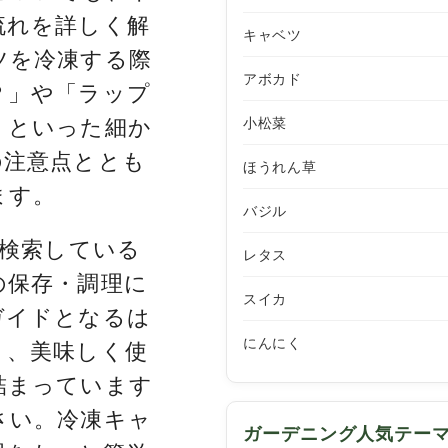
流れを詳しく解
キャベツ
ツを冷凍する際
アボカド
？」や「ラップ
小松菜
」といった細か
の注意点ととも
ほうれん草
ます。
バジル
と検索している
レタス
の保存・調理に
スイカ
ガイドとなるは
にんにく
く、美味しく使
詰まっています
さい。冷凍キャ
ガーデニング人気テー