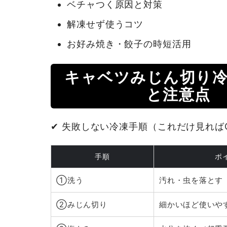
ベチャつく原因と対策
解凍せず使うコツ
お好み焼き・餃子の時短活用
キャベツみじん切り
と注意点
✔ 失敗しない冷凍手順（これだけ見れば
手順
ポ
①洗う
汚れ・虫を落とす
②みじん切り
細かいほど使いや