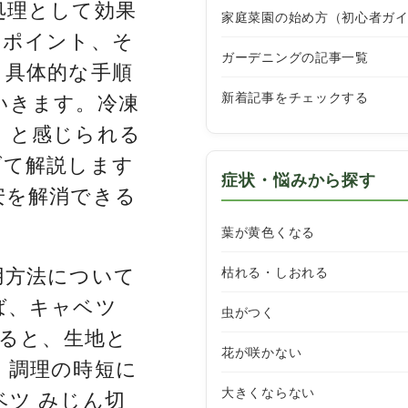
処理として効果
家庭菜園の始め方（初心者ガ
のポイント、そ
ガーデニングの記事一覧
、具体的な手順
新着記事をチェックする
いきます。冷凍
」と感じられる
げて解説します
症状・悩みから探す
安を解消できる
葉が黄色くなる
枯れる・しおれる
用方法について
ば、キャベツ
虫がつく
すると、生地と
花が咲かない
、調理の時短に
大きくならない
ツ みじん切