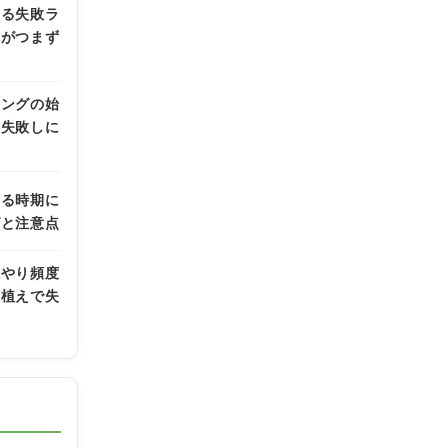
ある失敗ラ
者がつまず
ニングの始
も失敗しに
える時期に
グと注意点
水やり頻度
鉢植えで失