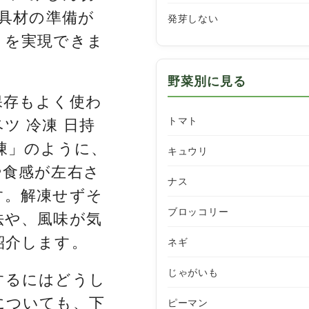
、具材の準備が
発芽しない
りを実現できま
野菜別に見る
保存もよく使わ
トマト
ツ 冷凍 日持
凍」のように、
キュウリ
や食感が左右さ
ナス
す。解凍せずそ
ブロッコリー
法や、風味が気
紹介します。
ネギ
じゃがいも
するにはどうし
についても、下
ピーマン