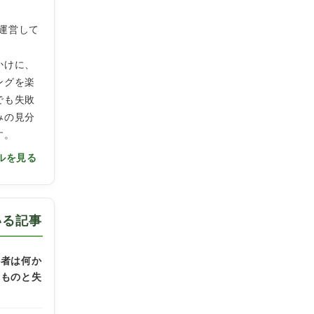
」を運営して
かけに、
ングを楽
でも失敗
みの見分
す。
ルを見る
いる記事
心者は何か
なものと失
方