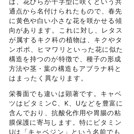
は、花びらが十字型に咲くという共
通点から名付けられたもので、春先
に黄色や白い小さな花を咲かせる傾
向があります。これに対し、レタス
が属するキク科の植物は、キクやタ
ンポポ、ヒマワリといった花に似た
構造を持つのが特徴で、種子の形成
方法や茎・葉の構造もアブラナ科と
はまったく異なります。
栄養面でも違いは顕著です。キャベ
ツはビタミンC、K、Uなどを豊富に
含んでおり、抗酸化作用や胃腸の粘
膜保護に寄与します。特にビタミン
Uは「キャベジン」という名前でも