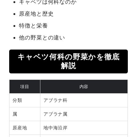
キャベツは何科なのか
原産地と歴史
特徴と栄養
他の野菜との違い
キャベツ何科の野菜かを徹底
解説
項目
内容
分類
アブラナ科
属
アブラナ属
原産地
地中海沿岸