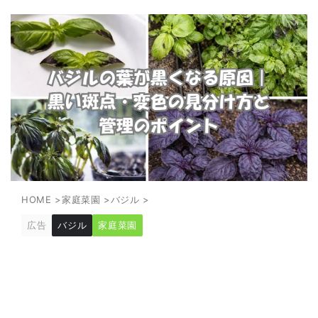
HOME
>
家庭菜園
>
バジル
>
広告
バジル
家庭菜園