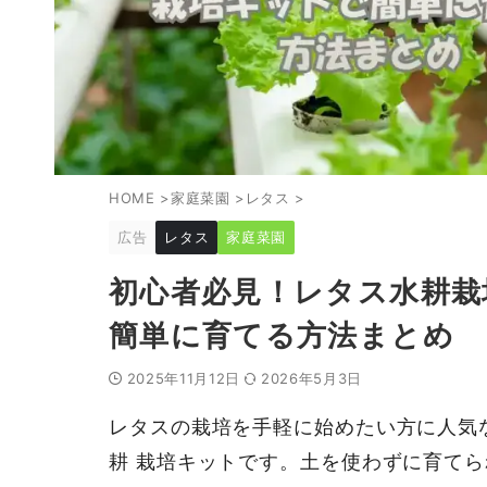
HOME
>
家庭菜園
>
レタス
>
広告
レタス
家庭菜園
初心者必見！レタス水耕栽
簡単に育てる方法まとめ
2025年11月12日
2026年5月3日
レタスの栽培を手軽に始めたい方に人気
耕 栽培キットです。土を使わずに育て