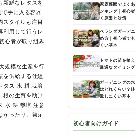
も新鮮なレタスを
家庭菜園でよく
ンキング｜初心
均で手に入る容器
く原因と対策
0均スタイルも注目
再利用して行うレ
ベランダガーデ
め方｜初心者で
、初心者が取り組み
くい基本
トマトの苗を植
に大規模な生産を行
最適なタイミン
菜を供給する仕組
ガーデニングの
タス 水 耕 栽培
はどれくらい？
、根の生育を助け
敗しにくい基本
水 耕 栽培 注意
なかったり、発芽
初心者向けガイド