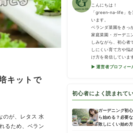
こんにちは！
「green-na-life
います。
ベランダ菜園をきっ
家庭菜園・ガーデニ
しみながら、初心者
しにくい育て方や悩
け方を発信していま
▶ 運営者プロフィー
培キットで
初心者によく読まれて
ガーデニング初
なのが、レタス 水
ら始める？必要
敗しにくい始め
られるため、ベラン