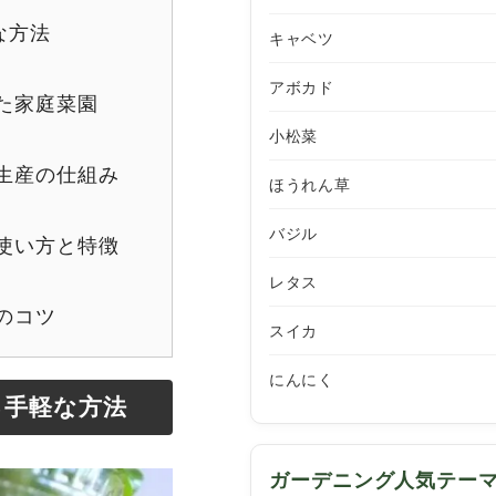
な方法
キャベツ
アボカド
た家庭菜園
小松菜
生産の仕組み
ほうれん草
バジル
使い方と特徴
レタス
のコツ
スイカ
にんにく
る手軽な方法
ガーデニング人気テー