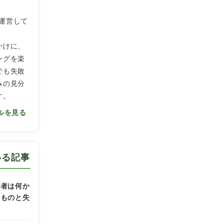
」を運営して
かけに、
ングを楽
でも失敗
みの見分
す。
ルを見る
いる記事
心者は何か
なものと失
方