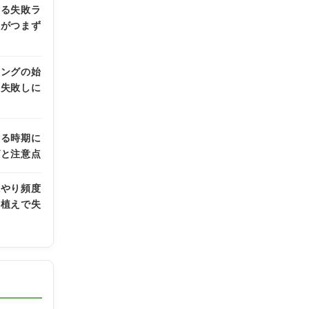
ある失敗ラ
者がつまず
ニングの始
も失敗しに
える時期に
グと注意点
水やり頻度
鉢植えで失