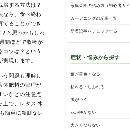
栽培する方法は？
家庭菜園の始め方（初心者ガ
法なら、食べ終わ
ガーデニングの記事一覧
育てることができ
新着記事をチェックする
穫？と思うかもしれ
3週間ほどで収穫が
るコツは？という
症状・悩みから探す
が実現します。
葉が黄色くなる
いう問題も理解し
液体肥料の管理が
枯れる・しおれる
すいなどの注意点
虫がつく
た上で、レタス 水
花が咲かない
でも簡単に新鮮なレ
大きくならない