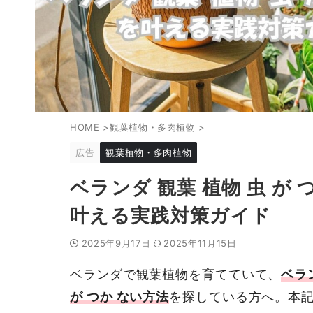
HOME
>
観葉植物・多肉植物
>
広告
観葉植物・多肉植物
ベランダ 観葉 植物 虫 が 
叶える実践対策ガイド
2025年9月17日
2025年11月15日
ベランダで観葉植物を育てていて、
ベラ
が つか ない方法
を探している方へ。本