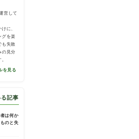
」を運営して
かけに、
ングを楽
でも失敗
みの見分
す。
ルを見る
いる記事
心者は何か
なものと失
方