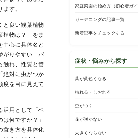
家庭菜園の始め方（初心者ガ
ります。
ガーデニングの記事一覧
くと良い観葉植物
新着記事をチェックする
葉植物は？」をま
を中心に具体名と
挙がりやすい「パ
症状・悩みから探す
も触れ、性質と管
「絶対に虫がつか
葉が黄色くなる
頻度を目に見えて
枯れる・しおれる
虫がつく
る活用として「ベ
花が咲かない
のは何ですか？」
の置き方を具体化
大きくならない