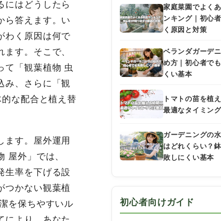
るにはどうしたら
家庭菜園でよく
ンキング｜初心
から答えます。い
く原因と対策
がわく原因は何で
れます。そこで、
ベランダガーデ
め方｜初心者で
って「観葉植物 虫
くい基本
込み、さらに「観
体的な配合と植え替
トマトの苗を植
最適なタイミン
ガーデニングの
します。屋外運用
はどれくらい？
物 屋外」では、
敗しにくい基本
発生率を下げる設
がつかない観葉植
初心者向けガイド
清潔を保ちやすいル
てにより、あなた