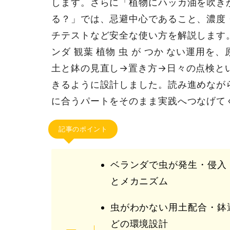
します。さらに「植物にハッカ油を吹き
る？」では、忌避中心であること、濃度
チテストなど安全な使い方を解説します
ンダ 観葉 植物 虫 が つか ない運用を
土と鉢の見直し→置き方→日々の点検と
きるように設計しました。読み進めなが
に合うパートをそのまま実践へつなげて
記事のポイント
ベランダで虫が発生・侵入
とメカニズム
虫がわかない用土配合・鉢
どの環境設計