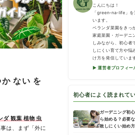
こんにちは！
「green-na-life
います。
ベランダ菜園をきっ
家庭菜園・ガーデニ
しみながら、初心者
しにくい育て方や悩
け方を発信していま
▶ 運営者プロフィー
つか ない を
初心者によく読まれて
ガーデニング初
ンダ 観葉 植物 虫
ら始める？必要
敗しにくい始め
記事は、まず「外に