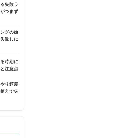
ある失敗ラ
者がつまず
ニングの始
も失敗しに
える時期に
グと注意点
水やり頻度
鉢植えで失