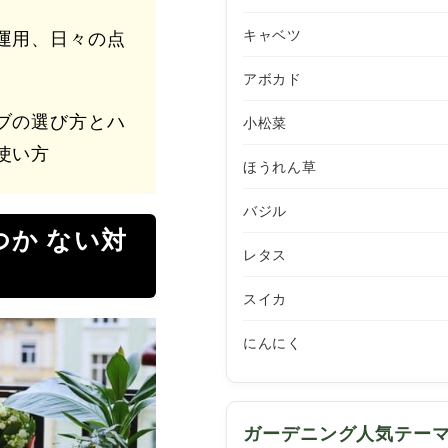
キャベツ
運用、日々の点
アボカド
ブの選び方とハ
小松菜
使い方
ほうれん草
バジル
つか ない対
レタス
スイカ
にんにく
ガーデニング人気テー