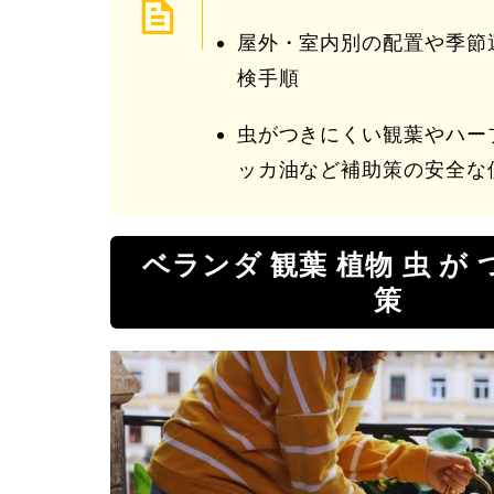
屋外・室内別の配置や季節
検手順
虫がつきにくい観葉やハー
ッカ油など補助策の安全な
ベランダ 観葉 植物 虫 が 
策